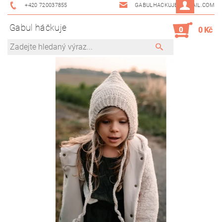
+420 720037855
GABULHACKUJE@GMAIL.COM
Gabul háčkuje
0
0 Kč