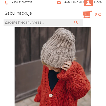
+420 720037855
GABULHACKUJE@GMAIL.COM
Gabul háčkuje
0
0 Kč