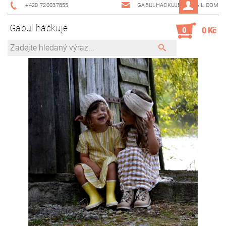
+420 720037855
GABULHACKUJE@GMAIL.COM
Gabul háčkuje
0
0 Kč