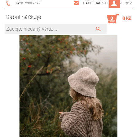
+420 720037855
GABULHACKUJE@GMAIL.COM
Gabul háčkuje
0
0 Kč