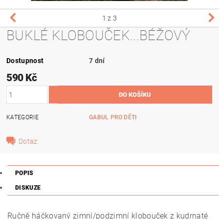
1
z 3
BUKLÉ KLOBOUČEK...BÉŽOVÝ
Dostupnost
7 dní
590 Kč
KATEGORIE
GABUL PRO DĚTI
Dotaz
POPIS
DISKUZE
Ručně háčkovaný zimní/podzimní klobouček z kudrnaté