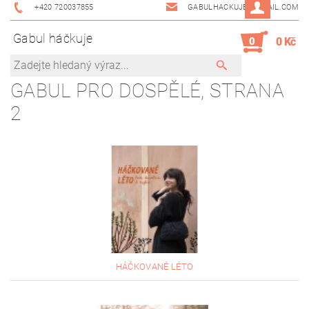
+420 720037855
GABULHACKUJE@GMAIL.COM
Gabul háčkuje
0
0 Kč
GABUL PRO DOSPĚLÉ
, STRANA
2
HÁČKOVANÉ LÉTO